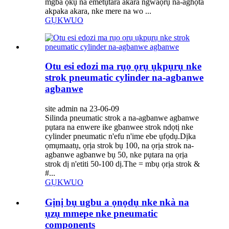
mgba ọkụ na emetụtara akara ngwaọrụ na-aghọta
akpaka akara, nke mere na wo ...
GỤKWUO
Otu esi edozi ma rụọ ọrụ ụkpụrụ nke
strok pneumatic cylinder na-agbanwe
agbanwe
site admin na 23-06-09
Silinda pneumatic strok a na-agbanwe agbanwe
pụtara na enwere ike gbanwee strok ndọtị nke
cylinder pneumatic n'efu n'ime ebe ụfọdụ.Dịka
ọmụmaatụ, ọrịa strok bụ 100, na ọrịa strok na-
agbanwe agbanwe bụ 50, nke pụtara na ọrịa
strok dị n'etiti 50-100 dị.The = mbụ ọrịa strok &
#...
GỤKWUO
Gịnị bụ ugbu a ọnọdụ nke nkà na
ụzụ mmepe nke pneumatic
components