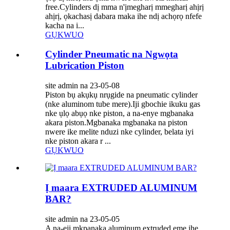
free.Cylinders dị mma n'ịmegharị mmegharị ahịrị
ahịrị, ọkachasị dabara maka ihe ndị achọrọ nfefe
kacha na i...
GỤKWUO
Cylinder Pneumatic na Ngwọta
Lubrication Piston
site admin na 23-05-08
Piston bụ akụkụ nrụgide na pneumatic cylinder
(nke aluminom tube mere).Iji gbochie ikuku gas
nke ụlọ abụọ nke piston, a na-enye mgbanaka
akara piston.Mgbanaka mgbanaka na piston
nwere ike melite nduzi nke cylinder, belata iyi
nke piston akara r ...
GỤKWUO
Ị maara EXTRUDED ALUMINUM
BAR?
site admin na 23-05-05
A na-eji mkpanaka aluminum extruded eme ihe