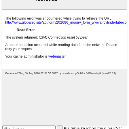
Pịa tinye ka ịchọọ ma ọ bụ ESC