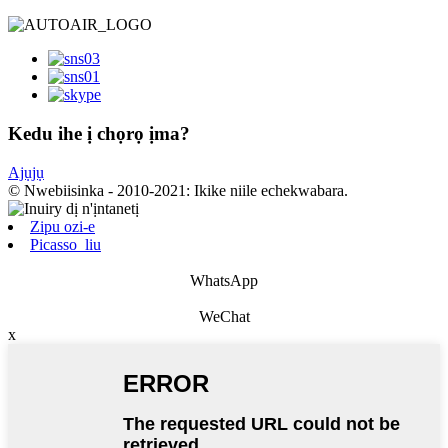
Kedu ihe ị chọrọ ịma?
Ajụjụ
© Nwebiisinka - 2010-2021: Ikike niile echekwabara.
Zipu ozi-e
Picasso_liu
WhatsApp
WeChat
x