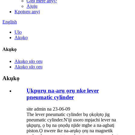
Gịnị mere anyị?
Ajụjụ
Kpọtụrụ anyị
English
Ụlọ
Akụkọ
Akụkọ
Akụkọ ụlọ ọrụ
Akụkọ ụlọ ọrụ
Akụkọ
Ụkpụrụ na-arụ ọrụ nke lever
pneumatic cylinder
site admin na 23-06-09
The lever pneumatic cylinder bụ ọkọlọtọ jig
pneumatic cylinder.N'iji usoro mpịachi lever na
ụkpụrụ, ọ bụ na ọnọdụ njide mgbe a na-agbatị
piston.Ọ nwere ike na-arụkọ ọrụ na magnetik