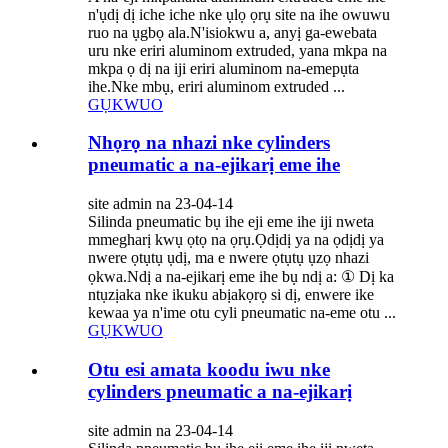
n'ụdị dị iche iche nke ụlọ ọrụ site na ihe owuwu
ruo na ụgbọ ala.N'isiokwu a, anyị ga-ewebata
uru nke eriri aluminom extruded, yana mkpa na
mkpa ọ dị na iji eriri aluminom na-emepụta
ihe.Nke mbụ, eriri aluminom extruded ...
GỤKWUO
Nhọrọ na nhazi nke cylinders
pneumatic a na-ejikarị eme ihe
site admin na 23-04-14
Silinda pneumatic bụ ihe eji eme ihe iji nweta
mmegharị kwụ ọtọ na ọrụ.Ọdịdị ya na ọdịdị ya
nwere ọtụtụ ụdị, ma e nwere ọtụtụ ụzọ nhazi
ọkwa.Ndị a na-ejikarị eme ihe bụ ndị a: ① Dị ka
ntụzịaka nke ikuku abịakọrọ si dị, enwere ike
kewaa ya n'ime otu cyli pneumatic na-eme otu ...
GỤKWUO
Otu esi amata koodu iwu nke
cylinders pneumatic a na-ejikarị
site admin na 23-04-14