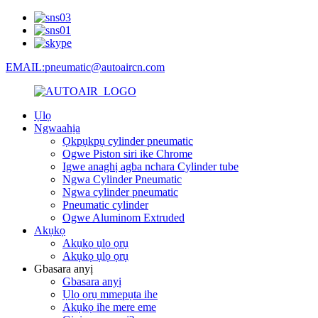
EMAIL:pneumatic@autoaircn.com
Ụlọ
Ngwaahịa
Ọkpụkpụ cylinder pneumatic
Ogwe Piston siri ike Chrome
Igwe anaghị agba nchara Cylinder tube
Ngwa Cylinder Pneumatic
Ngwa cylinder pneumatic
Pneumatic cylinder
Ogwe Aluminom Extruded
Akụkọ
Akụkọ ụlọ ọrụ
Akụkọ ụlọ ọrụ
Gbasara anyị
Gbasara anyị
Ụlọ ọrụ mmepụta ihe
Akụkọ ihe mere eme