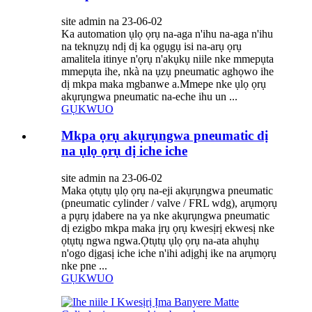
site admin na 23-06-02
Ka automation ụlọ ọrụ na-aga n'ihu na-aga n'ihu
na teknụzụ ndị dị ka ọgụgụ isi na-arụ ọrụ
amalitela itinye n'ọrụ n'akụkụ niile nke mmepụta
mmepụta ihe, nkà na ụzụ pneumatic aghọwo ihe
dị mkpa maka mgbanwe a.Mmepe nke ụlọ ọrụ
akụrụngwa pneumatic na-eche ihu un ...
GỤKWUO
Mkpa ọrụ akụrụngwa pneumatic dị
na ụlọ ọrụ dị iche iche
site admin na 23-06-02
Maka ọtụtụ ụlọ ọrụ na-eji akụrụngwa pneumatic
(pneumatic cylinder / valve / FRL wdg), arụmọrụ
a pụrụ ịdabere na ya nke akụrụngwa pneumatic
dị ezigbo mkpa maka ịrụ ọrụ kwesịrị ekwesị nke
ọtụtụ ngwa ngwa.Ọtụtụ ụlọ ọrụ na-ata ahụhụ
n'ogo dịgasị iche iche n'ihi adịghị ike na arụmọrụ
nke pne ...
GỤKWUO