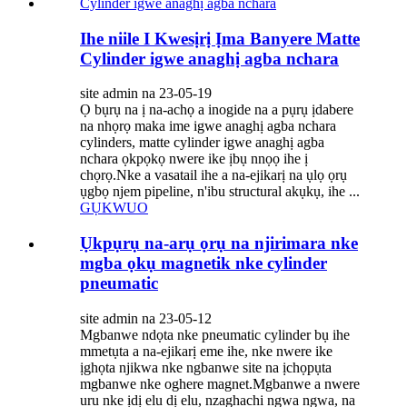
Ihe niile I Kwesịrị Ịma Banyere Matte
Cylinder igwe anaghị agba nchara
site admin na 23-05-19
Ọ bụrụ na ị na-achọ a inogide na a pụrụ ịdabere
na nhọrọ maka ime igwe anaghị agba nchara
cylinders, matte cylinder igwe anaghị agba
nchara ọkpọkọ nwere ike ịbụ nnọọ ihe ị
chọrọ.Nke a vasatail ihe a na-ejikarị na ụlọ ọrụ
ụgbọ njem pipeline, n'ibu structural akụkụ, ihe ...
GỤKWUO
Ụkpụrụ na-arụ ọrụ na njirimara nke
mgba ọkụ magnetik nke cylinder
pneumatic
site admin na 23-05-12
Mgbanwe ndọta nke pneumatic cylinder bụ ihe
mmetụta a na-ejikarị eme ihe, nke nwere ike
ịghọta njikwa nke ngbanwe site na ịchọpụta
mgbanwe nke oghere magnet.Mgbanwe a nwere
uru nke ịdị elu dị elu, nzaghachi ngwa ngwa, na