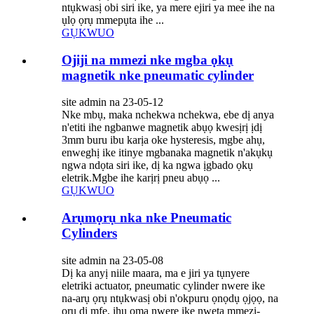
ntụkwasị obi siri ike, ya mere ejiri ya mee ihe na
ụlọ ọrụ mmepụta ihe ...
GỤKWUO
Ojiji na mmezi nke mgba ọkụ
magnetik nke pneumatic cylinder
site admin na 23-05-12
Nke mbụ, maka nchekwa nchekwa, ebe dị anya
n'etiti ihe ngbanwe magnetik abụọ kwesịrị ịdị
3mm buru ibu karịa oke hysteresis, mgbe ahụ,
enweghị ike itinye mgbanaka magnetik n'akụkụ
ngwa ndọta siri ike, dị ka ngwa ịgbado ọkụ
eletrik.Mgbe ihe karịrị pneu abụọ ...
GỤKWUO
Arụmọrụ nka nke Pneumatic
Cylinders
site admin na 23-05-08
Dị ka anyị niile maara, ma e jiri ya tụnyere
eletriki actuator, pneumatic cylinder nwere ike
na-arụ ọrụ ntụkwasị obi n'okpuru ọnọdụ ọjọọ, na
ọrụ dị mfe, ihu ọma nwere ike nweta mmezi-