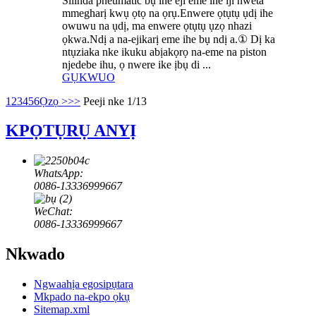
Silinda pneumatic bụ ihe eji eme ihe iji nweta
mmegharị kwụ ọtọ na ọrụ.Enwere ọtụtụ ụdị ihe
owuwu na ụdị, ma enwere ọtụtụ ụzọ nhazi
ọkwa.Ndị a na-ejikarị eme ihe bụ ndị a.① Dị ka
ntụziaka nke ikuku abịakọrọ na-eme na piston
njedebe ihu, ọ nwere ike ịbụ di ...
GỤKWUO
1
2
3
4
5
6
Ọzọ >
>>
Peeji nke 1/13
KPỌTỤRỤ ANYỊ
WhatsApp:
0086-13336999667
WeChat:
0086-13336999667
Nkwado
Ngwaahịa egosipụtara
Mkpado na-ekpo ọkụ
Sitemap.xml